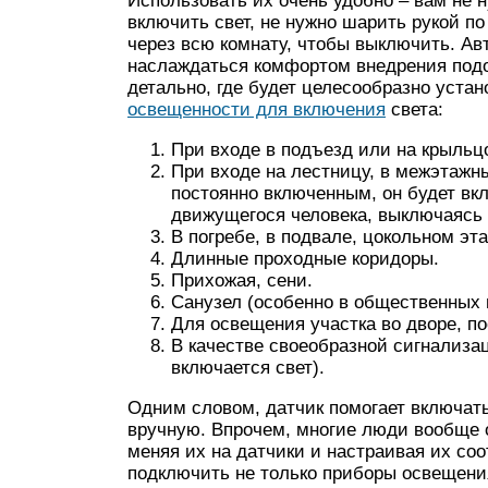
Использовать их очень удобно – вам не 
включить свет, не нужно шарить рукой п
через всю комнату, чтобы выключить. Ав
наслаждаться комфортом внедрения подо
детально, где будет целесообразно уста
освещенности для включения
света:
При входе в подъезд или на крыльц
При входе на лестницу, в межэтажн
постоянно включенным, он будет вк
движущегося человека, выключаясь 
В погребе, в подвале, цокольном эт
Длинные проходные коридоры.
Прихожая, сени.
Санузел (особенно в общественных 
Для освещения участка во дворе, по
В качестве своеобразной сигнализац
включается свет).
Одним словом, датчик помогает включать
вручную. Впрочем, многие люди вообще 
меняя их на датчики и настраивая их со
подключить не только приборы освещени