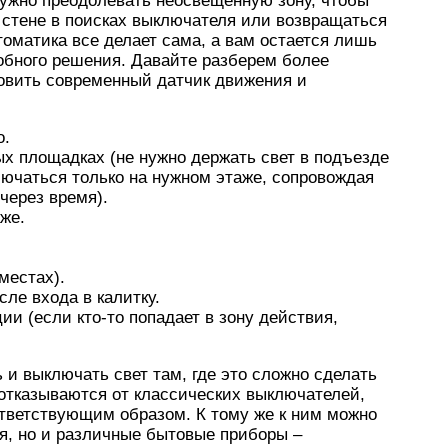
нужно преодолевать неосвещенную зону, чтобы
о стене в поисках выключателя или возвращаться
томатика все делает сама, а вам остается лишь
бного решения. Давайте разберем более
новить современный датчик движения и
о.
ых площадках (не нужно держать свет в подъезде
лючаться только на нужном этаже, сопровождая
через время).
аже.
местах).
сле входа в калитку.
ии (если кто-то попадает в зону действия,
 и выключать свет там, где это сложно сделать
отказываются от классических выключателей,
ответствующим образом. К тому же к ним можно
я, но и различные бытовые приборы –