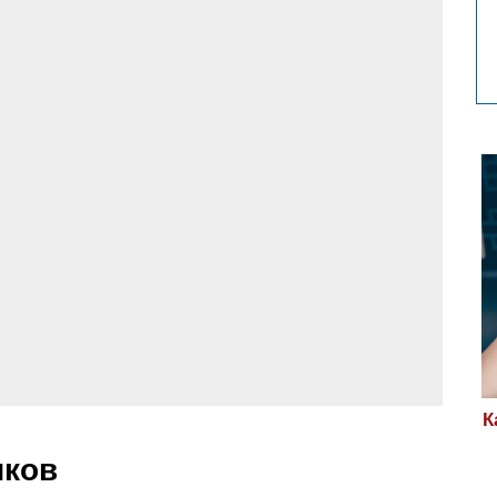
К
иков