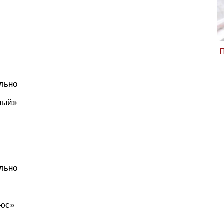
П
ально
ный»
ально
люс»