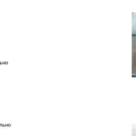
льно
ально