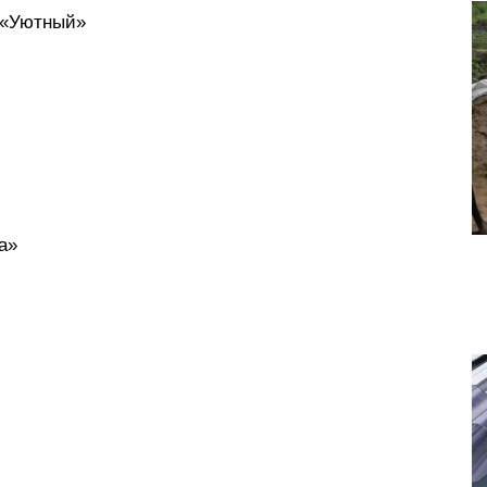
к «Уютный»
а»