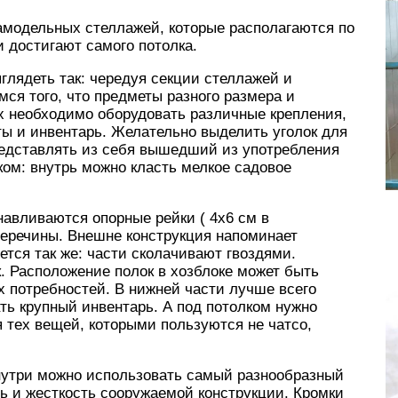
модельных стеллажей, которые располагаются по
 достигают самого потолка.
глядеть так: чередуя секции стеллажей и
ся того, что предметы разного размера и
ах необходимо оборудовать различные крепления,
ы и инвентарь. Желательно выделить уголок для
представлять из себя вышедший из употребления
ом: внутрь можно класть мелкое садовое
навливаются опорные рейки ( 4х6 см в
перечины. Внешне конструкция напоминает
тся так же: части сколачивают гвоздями.
. Расположение полок в хозблоке может быть
х потребностей. В нижней части лучше всего
ь крупный инвентарь. А под потолком нужно
я тех вещей, которыми пользуются не чатсо,
нутри можно использовать самый разнообразный
ть и жесткость сооружаемой конструкции. Кромки