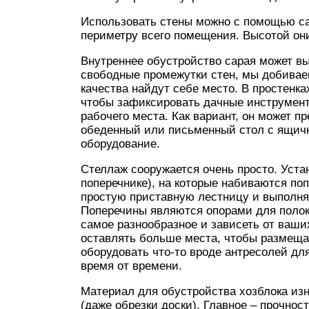
Использовать стены можно с помощью са
периметру всего помещения. Высотой они
Внутреннее обустройство сарая может вы
свободные промежутки стен, мы добиваем
качества найдут себе место. В простенк
чтобы зафиксировать дачные инструмент
рабочего места. Как вариант, он может 
обеденный или письменный стол с ящичк
оборудование.
Стеллаж сооружается очень просто. Уста
поперечнике), на которые набиваются по
простую приставную лестницу и выполняе
Поперечины являются опорами для полок
самое разнообразное и зависеть от ваши
оставлять больше места, чтобы размещат
оборудовать что-то вроде антресолей дл
время от времени.
Материал для обустройства хозблока из
(даже обрезки доски). Главное – прочнос