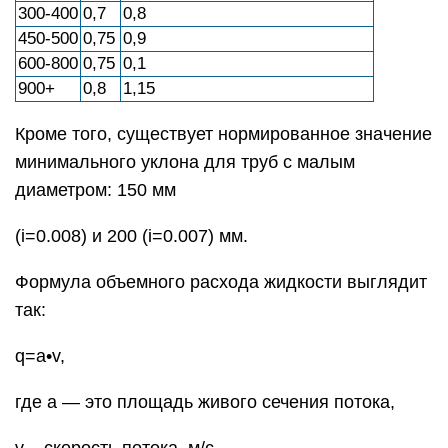
300-400
0,7
0,8
450-500
0,75
0,9
600-800
0,75
0,1
900+
0,8
1,15
Кроме того, существует нормированное значение
минимального уклона для труб с малым
диаметром: 150 мм
(i=0.008) и 200 (i=0.007) мм.
Формула объемного расхода жидкости выглядит
так:
q=a•v,
где a — это площадь живого сечения потока,
v – скорость потока, м/с.