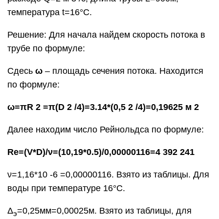
температура t=16°С.
Решение: Для начала найдем скорость потока в
трубе по формуле:
Сдесь
ω
– площадь сечения потока. Находится
по формуле:
ω=πR 2 =π(D 2 /4)=3.14*(0,5 2 /4)=0,19625 м 2
Далее находим число Рейнольдса по формуле:
Re=(V*D)/ν=(10,19*0.5)/0,00000116=4 392 241
ν=1,16*10 -6 =0,00000116. Взято из таблицы. Для
воды при температуре 16°С.
Δ
=0,25мм=0,00025м. Взято из таблицы, для
э