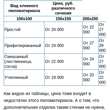
Цена, руб.
Вид клееного
различного
пиломатериала
сечения
100х100
150х150
200х200
От
От 22
Простой
От 20 000
27
000
000
От
От 27
Профилированный
От 24 000
29
000
000
Смешанный
От
От 24
(лиственница,
От 22 000
27
000
сосна)
000
От
От 20
Утепленный
От 19 000
22
000
000
Как видно из таблицы, цена тоже входит в
недостатки этого пиломатериала. А о том, что
дополнительная отделка таким стенам не нужна,