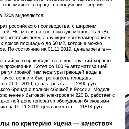
о экономичность процесса получения энергии.
в 220в выделяются:
ат российского производства, с широким
тей. Несмотря на свою низкую мощность 5 кВт,
теме «теплый пол», а функция «антизамерзание»
ых домов площадью до 60 м2, которые можно
ов. По состоянию на 01.11.2019, цена агрегата —
оссийского производства, с конструкций хорошо
м проживания. Котел со 100 % автоматизацией
й регулировкой температуры греющей воды в
н качественно и быстро нагреть площадь
на 01.11.2019, цена агрегата — 12890 руб.
кого бренда с полной сборкой в России. Модель
лючение к бытовой электросети 220 В, работает с
джетной цене генератор оборудован блоковыми
 на 01.11.2019, цена агрегата — 11814 руб.
лы по критерию «цена — качество»