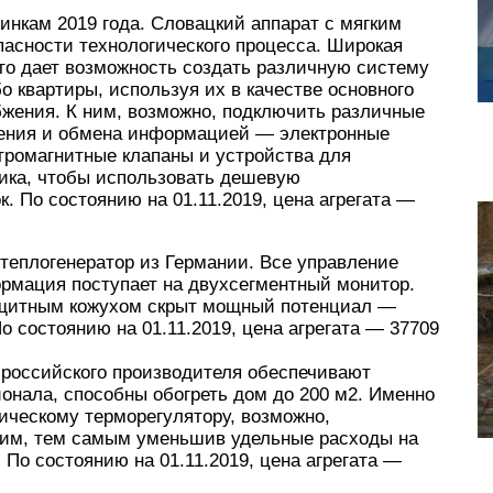
овинкам 2019 года. Словацкий аппарат с мягким
пасности технологического процесса. Широкая
что дает возможность создать различную систему
 квартиры, используя их в качестве основного
бжения. К ним, возможно, подключить различные
ления и обмена информацией — электронные
тромагнитные клапаны и устройства для
ика, чтобы использовать дешевую
к. По состоянию на 01.11.2019, цена агрегата —
й теплогенератор из Германии. Все управление
ормация поступает на двухсегментный монитор.
ащитным кожухом скрыт мощный потенциал —
о состоянию на 01.11.2019, цена агрегата — 37709
 российского производителя обеспечивают
нала, способны обогреть дом до 200 м2. Именно
ическому терморегулятору, возможно,
им, тем самым уменьшив удельные расходы на
 По состоянию на 01.11.2019, цена агрегата —