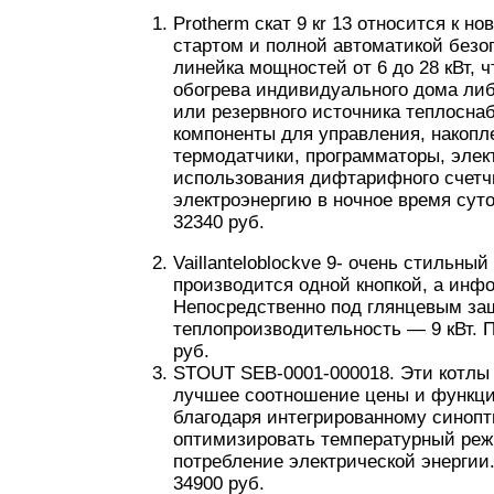
Protherm скат 9 кr 13 относится к н
стартом и полной автоматикой безо
линейка мощностей от 6 до 28 кВт, 
обогрева индивидуального дома либо
или резервного источника теплосна
компоненты для управления, накоп
термодатчики, программаторы, элек
использования дифтарифного счетч
электроэнергию в ночное время суто
32340 руб.
Vaillanteloblockve 9- очень стильны
производится одной кнопкой, а инф
Непосредственно под глянцевым з
теплопроизводительность — 9 кВт. П
руб.
STOUT SEB-0001-000018. Эти котлы
лучшее соотношение цены и функцио
благодаря интегрированному синопт
оптимизировать температурный реж
потребление электрической энергии.
34900 руб.