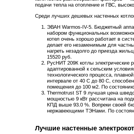
подачи тепла на отопление и ГВС, высок
Среди лучших дешевых настенных котло
ЭВАН Warmos-IV-5. Бюджетный аппар
набором функциональных возможнос
котел очень хорошо работает в сис
делает его незаменимым для частн
нагреть незадолго до приезда жильц
15520 руб.
РусНИТ 209К котлы электрические р
адаптированной к сельским условия
технологического процесса, плавно
интервале от 40 C до 80 C, способе
помещения до 100 м2. По состоянию 
Thermotrust ST 9 лучшая цена шведс
мощностью 9 кВт рассчитана на подк
КПД выше 93.0 %. Вопреки своей бю
нержавеющими ТЭНами. По состоянию
Лучшие настенные электрокот