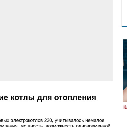
ие котлы для отопления
К
овых электрокотлов 220, учитывалось немалое
омпания, мощность, возможность одновременной