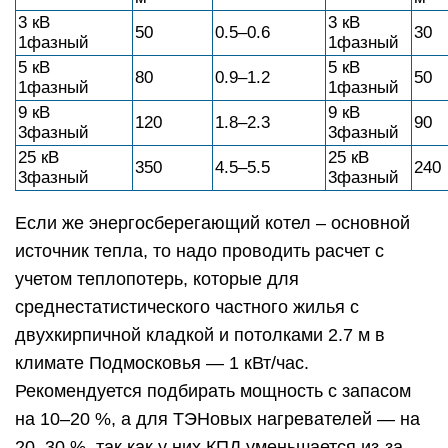
3 кВ
3 кВ
50
0.5–0.6
30
1фазный
1фазный
5 кВ
5 кВ
80
0.9–1.2
50
1фазный
1фазный
9 кВ
9 кВ
120
1.8–2.3
90
3фазный
3фазный
25 кВ
25 кВ
350
4.5–5.5
240
3фазный
3фазный
Если же энергосберегающий котел – основной
источник тепла, то надо проводить расчет с
учетом теплопотерь, которые для
среднестатистического частного жилья с
двухкирпичной кладкой и потолками 2.7 м в
климате Подмосковья — 1 кВт/час.
Рекомендуется подбирать мощность с запасом
на 10–20 %, а для ТЭНовых нагревателей — на
20–30 %, так как у них КПД уменьшается из-за