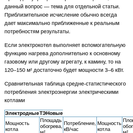
данный вопрос — тема для отдельной статьи.
Приблизительное исчисление обычно всегда
дает максимально приближенные к реальным
потребностям результаты.
Если электрокотел выполняет вспомогательную
функцию нагрева дополнительно к основному
газовому или другому агрегату, к камину, то на
120–150 м² достаточно будет мощности 3–6 кВт.
Сравнительная таблица средне-статистического
потребления электроэнергии электрическими
котлами
Электродные
ТЭНовые
Площадь
Пло
Мощность
Потребление,
Мощность
обогрева,
обог
котла
кВ/час
котла
м²
м²