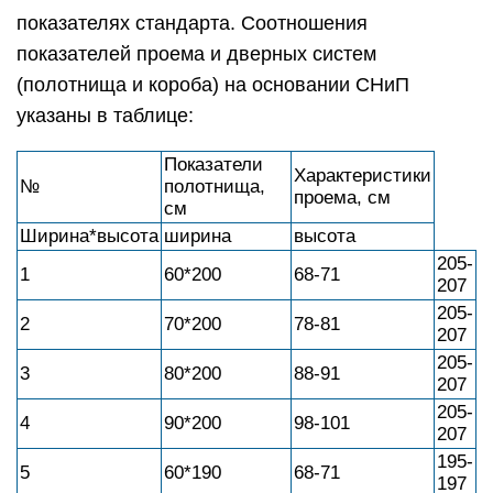
показателях стандарта. Соотношения
показателей проема и дверных систем
(полотнища и короба) на основании СНиП
указаны в таблице:
Показатели
Характеристики
№
полотнища,
проема, см
см
Ширина*высота
ширина
высота
205-
1
60*200
68-71
207
205-
2
70*200
78-81
207
205-
3
80*200
88-91
207
205-
4
90*200
98-101
207
195-
5
60*190
68-71
197