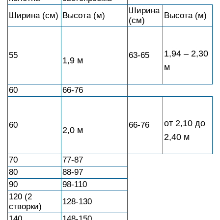
Ширина
Ширина (см)
Высота (м)
Высота (м)
(см)
1,94 – 2,30
55
63-65
1,9 м
м
60
66-76
от 2,10 до
60
66-76
2,0 м
2,40 м
70
77-87
80
88-97
90
98-110
120 (2
128-130
створки)
140
148-150