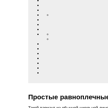
Простые равноплечны
Такой вариант из обычной школьной лине