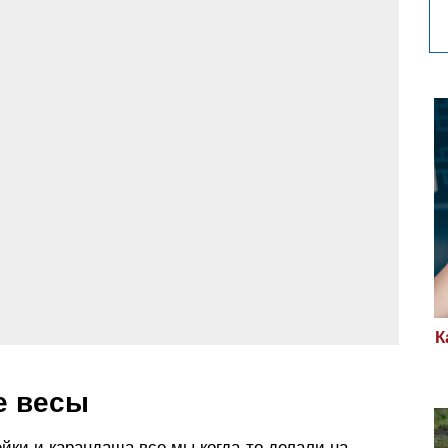
К
е весы
йки и карандаша все мы когда-то делали на