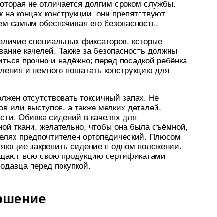
которая не отличается долгим сроком службы.
 на концах конструкции, они препятствуют
ем самым обеспечивая его безопасность.
аличие специальных фиксаторов, которые
вание качелей. Также за безопасность должны
иться прочно и надёжно; перед посадкой ребёнка
пления и немного пошатать конструкцию для
олжен отсутствовать токсичный запах. Не
ов или выступов, а также мелких деталей,
ости. Обивка сидений в качелях для
ой ткани, желательно, чтобы она была съёмной,
делях предпочтителен ортопедический. Плюсом
ляющие закрепить сидение в одном положении.
ащают всю свою продукцию сертификатами
родавца перед покупкой.
ершение