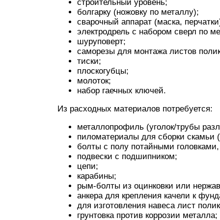
строительный уровень;
болгарку (ножовку по металлу);
сварочный аппарат (маска, перчатки
электродрель с набором сверл по ме
шуруповерт;
саморезы для монтажа листов полик
тиски;
плоскогубцы;
молоток;
набор гаечных ключей.
Из расходных материалов потребуется:
металлопрофиль (уголок/трубы разл
пиломатериалы для сборки скамьи (
болты с полу потайными головками
подвески с подшипником;
цепи;
карабины;
рым-болты из оцинковки или нержав
анкера для крепления качели к фун
для изготовления навеса лист полик
грунтовка против коррозии металла;