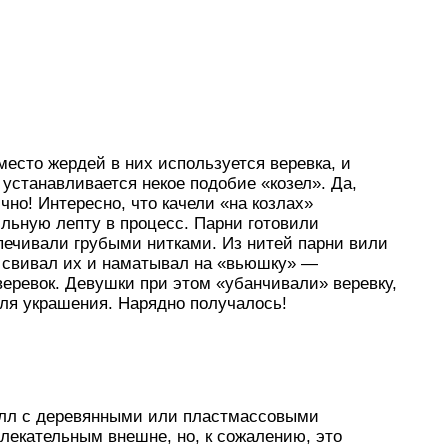
место жердей в них используется веревка, и
 устанавливается некое подобие «козел». Да,
но! Интересно, что качели «на козлах»
льную лепту в процесс. Парни готовили
печивали грубыми нитками. Из нитей парни вили
ий свивал их и наматывал на «вьюшку» —
еревок. Девушки при этом «убанчивали» веревку,
ля украшения. Нарядно получалось!
лл с деревянными или пластмассовыми
влекательным внешне, но, к сожалению, это