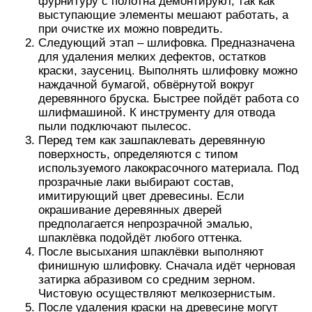
фурнитуру с полотна демонтируют, так как
выступающие элементы мешают работать, а
при очистке их можно повредить.
Следующий этап – шлифовка. Предназначена
для удаления мелких дефектов, остатков
краски, заусениц. Выполнять шлифовку можно
наждачной бумагой, обвёрнутой вокруг
деревянного бруска. Быстрее пойдёт работа со
шлифмашиной. К инструменту для отвода
пыли подключают пылесос.
Перед тем как зашпаклевать деревянную
поверхность, определяются с типом
используемого лакокрасочного материала. Под
прозрачные лаки выбирают состав,
имитирующий цвет древесины. Если
окрашивание деревянных дверей
предполагается непрозрачной эмалью,
шпаклёвка подойдёт любого оттенка.
После высыхания шпаклёвки выполняют
финишную шлифовку. Сначала идёт черновая
затирка абразивом со средним зерном.
Чистовую осуществляют мелкозернистым.
После удаления краски на древесине могут