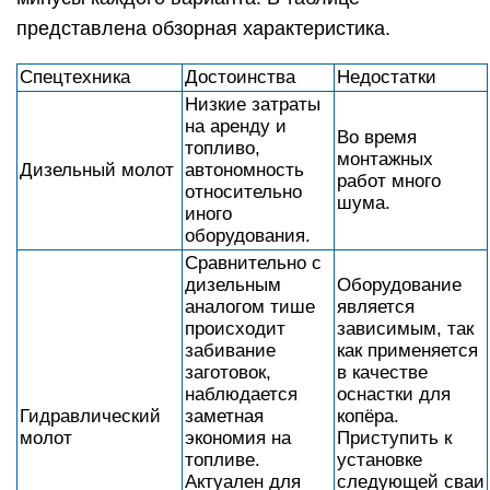
представлена обзорная характеристика.
Спецтехника
Достоинства
Недостатки
Низкие затраты
на аренду и
Во время
топливо,
монтажных
Дизельный молот
автономность
работ много
относительно
шума.
иного
оборудования.
Сравнительно с
дизельным
Оборудование
аналогом тише
является
происходит
зависимым, так
забивание
как применяется
заготовок,
в качестве
наблюдается
оснастки для
Гидравлический
заметная
копёра.
молот
экономия на
Приступить к
топливе.
установке
Актуален для
следующей сваи