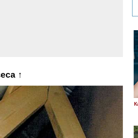
еса ↑
К