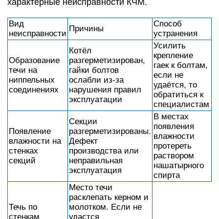
характерные неисправности КЧМ.
Вид
Способ
Причины
неисправности
устранения
Усилить
Котёл
крепление
Образование
разгерметизирован,
гаек к болтам,
течи на
гайки болтов
если не
ниппельных
ослабли из-за
удаётся, то
соединениях
нарушения правил
обратиться к
эксплуатации
специалистам
В местах
Секции
появления
Появление
разгерметизированы.
влажности
влажности на
Дефект
протереть
стенках
производства или
раствором
секций
неправильная
нашатырного
эксплуатация
спирта
Место течи
расклепать керном и
Течь по
молотком. Если не
стенкам
удастся