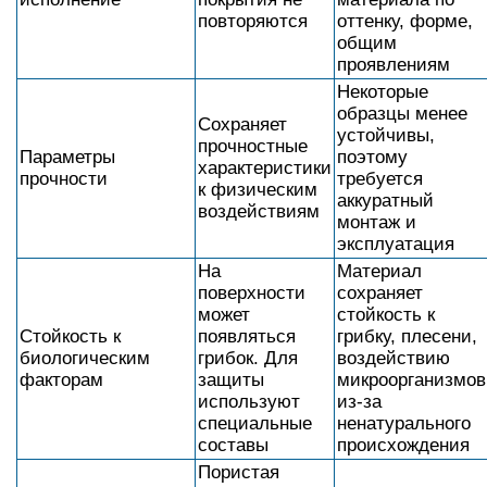
повторяются
оттенку, форме,
общим
проявлениям
Некоторые
образцы менее
Сохраняет
устойчивы,
прочностные
Параметры
поэтому
характеристики
прочности
требуется
к физическим
аккуратный
воздействиям
монтаж и
эксплуатация
На
Материал
поверхности
сохраняет
может
стойкость к
Стойкость к
появляться
грибку, плесени,
биологическим
грибок. Для
воздействию
факторам
защиты
микроорганизмов
используют
из-за
специальные
ненатурального
составы
происхождения
Пористая