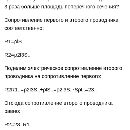
3 раза больше площадь поперечного сечения?
Сопротивление первого и второго проводника
соответственно:
R1=ρlS..
R2=ρ2l3S..
Поделим электрическое сопротивление второго
проводника на сопротивление первого:
R2R1..=ρ2l3S..÷ρlS..=ρ2l3S..·Sρl..=23..
Отсюда сопротивление второго проводника
равно:
R2=23..R1