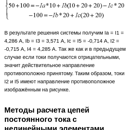
В результате решения системы получим Ia = I1 =
4,286 А, Ib = I3 = 3,571 А, Ic = I5 = -0,714 А, I2 =
-0,715 А, I4 = 4,285 А. Так же как и в предыдущем
случае если токи получаются отрицательными,
значит действительное направление
противоположно принятому. Таким образом, токи
I2 и I5 имеют направление противоположное
изображённым на рисунке.
Методы расчета цепей
постоянного тока с
нелинейными элементами