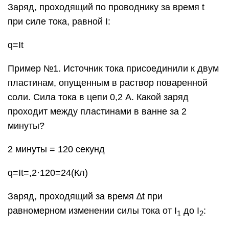
Заряд, проходящий по проводнику за время t
при силе тока, равной I:
q=It
Пример №1. Источник тока присоединили к двум
пластинам, опущенным в раствор поваренной
соли. Сила тока в цепи 0,2 А. Какой заряд
проходит между пластинами в ванне за 2
минуты?
2 минуты = 120 секунд
q=It=,2·120=24(Кл)
Заряд, проходящий за время ∆t при
равномерном изменении силы тока от I
до I
:
1
2