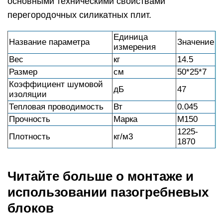
основными техническими свойствами
перегородочных силикатных плит.
Единица
Название параметра
Значение
измерения
Вес
кг
14.5
Размер
см
50*25*7
Коэффициент шумовой
дБ
47
изоляции
Тепловая проводимость
Вт
0.045
Прочность
Марка
М150
1225-
Плотность
кг/м3
1870
Читайте больше о монтаже и
использовании пазогребневых
блоков