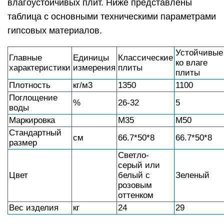
влагоустойчивых плит. Ниже представлены
таблица с основными техническими параметрами
гипсовых материалов.
Устойчивые
Главные
Единицы
Классические
ко влаге
характеристики
измерения
плиты
плиты
Плотность
кг/м3
1350
1100
Поглощение
%
26-32
5
воды
Маркировка
М35
М50
Стандартный
см
66.7*50*8
66.7*50*8
размер
Светло-
серый или
Цвет
белый с
Зеленый
розовым
оттенком
Вес изделия
кг
24
29