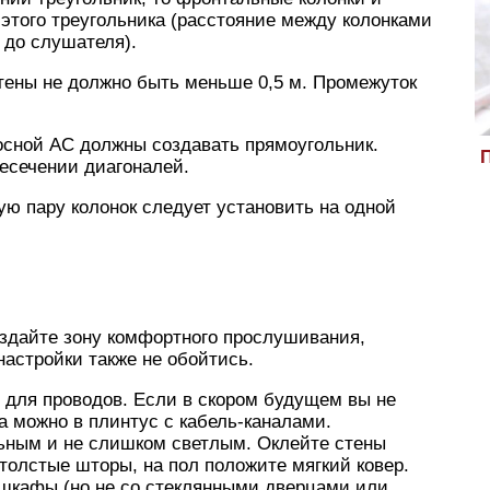
этого треугольника (расстояние между колонками
 до слушателя).
тены не должно быть меньше 0,5 м. Промежуток
осной АС должны создавать прямоугольник.
П
есечении диагоналей.
ю пару колонок следует установить на одной
оздайте зону комфортного прослушивания,
настройки также не обойтись.
 для проводов. Если в скором будущем вы не
а можно в плинтус с кабель-каналами.
ным и не слишком светлым. Оклейте стены
толстые шторы, на пол положите мягкий ковер.
 шкафы (но не со стеклянными дверцами или