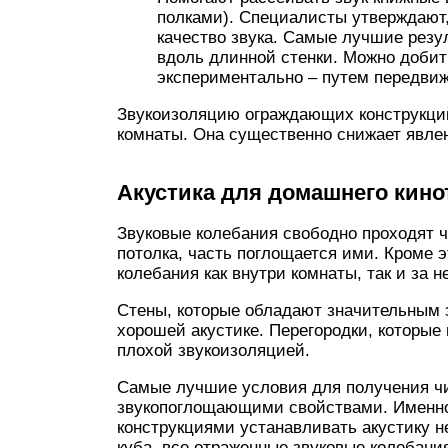
полками). Специалисты утверждают,
качество звука. Самые лучшие резу
вдоль длинной стенки. Можно добить
экспериментально – путем передви
Звукоизоляцию ограждающих конструкций
комнаты. Она существенно снижает явле
Акустика для домашнего кино
Звуковые колебания свободно проходят че
потолка, часть поглощается ими. Кроме 
колебания как внутри комнаты, так и за н
Стены, которые обладают значительным
хорошей акустике. Перегородки, которые
плохой звукоизоляцией.
Самые лучшие условия для получения чи
звукопоглощающими свойствами. Именно
конструкциями устанавливать акустику н
куба, все отраженные звуковые колебани