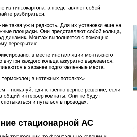
не из гипсокартона, а представляет собой
вайте разбираться.
 не такая уж и редкость. Для их установки еще на
ажные площадки. Они представляют собой кольца,
под динамик. Монтаж выполняется с помощью
ому перекрытию.
фиксировано, в месте инсталляции монтажного
 внутри каждого кольца аккуратно вырезается,
ливаются в заранее подготовленные места.
моколец в натяжных потолках»
м – пожалуй, единственно верное решение, если
 в общий интерьер комнаты. Они не будут
 спотыкаться и путаться в проводах.
ние стационарной АС
ний треугольник, то фронтальные колонки и