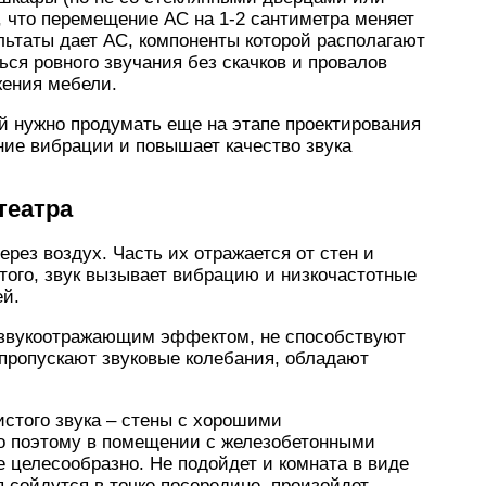
 что перемещение АС на 1-2 сантиметра меняет
льтаты дает АС, компоненты которой располагают
ся ровного звучания без скачков и провалов
жения мебели.
 нужно продумать еще на этапе проектирования
ние вибрации и повышает качество звука
театра
рез воздух. Часть их отражается от стен и
этого, звук вызывает вибрацию и низкочастотные
ей.
 звукоотражающим эффектом, не способствуют
 пропускают звуковые колебания, обладают
стого звука – стены с хорошими
 поэтому в помещении с железобетонными
е целесообразно. Не подойдет и комната в виде
я сойдутся в точке посередине, произойдет