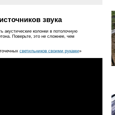
источников звука
ть акустические колонки в потолочную
ртона. Поверьте, это не сложнее, чем
 точечных
светильников своими руками
»