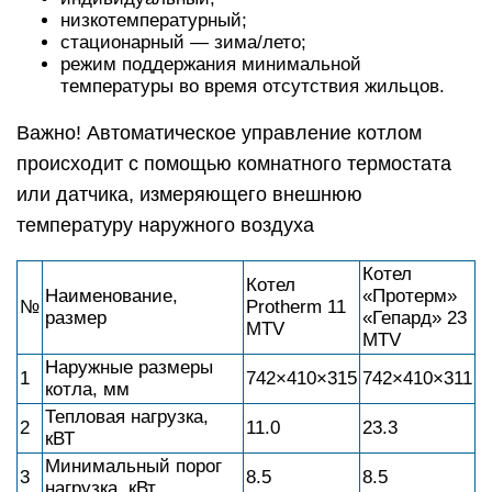
низкотемпературный;
стационарный — зима/лето;
режим поддержания минимальной
температуры во время отсутствия жильцов.
Важно! Автоматическое управление котлом
происходит с помощью комнатного термостата
или датчика, измеряющего внешнюю
температуру наружного воздуха
Котел
Котел
Наименование,
«Протерм»
№
Protherm 11
размер
«Гепард» 23
MTV
MTV
Наружные размеры
1
742×410×315
742×410×311
котла, мм
Тепловая нагрузка,
2
11.0
23.3
кВТ
Минимальный порог
3
8.5
8.5
нагрузка, кВт