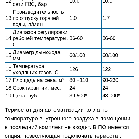
12
10.0
10.0
сети ГВС, бар
Производительность
13
по отпуску горячей
1.0
1.7
воды, л/мин
Диапазон регулировки
14
рабочей температуры,
36-60
36-60
С
Диаметр дымохода,
15
60/100
60/100
мм
Температура
16
126
122
уходящих газов, С
17
Площадь нагрева, м²
80 −110
90-230
18
Срок гарантии, мес.
24
24
19
Цена, руб.
39 500*
43 000*
Термостат для автоматизации котла по
температуре внутреннего воздуха в помещении
в последний комплект не входит. В ПО имеется
опция, позволяющая подключать термостат,