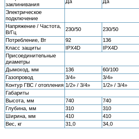
Да
Да
заклинивания
Электрическое
подключение
Напряжение / Частота,
230/50
230/50
В/Гц
Потребление, Вт
92
136
Класс защиты
IPX4D
IPX4D
Присоединительные
диаметры
Дымоход, мм
136
60/100
Газопровод
3/4»
3/4»
Контур ГВС / отопления
1/2» / 3/4»
1/2» / 3/4»
Габариты
Высота, мм
740
740
Глубина, мм
310
310
Ширина, мм
410
410
Вес, кг
31,0
34,0