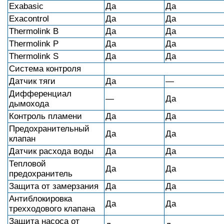
Exabasic
Да
Да
Exacontrol
Да
Да
Thermolink B
Да
Да
Thermolink P
Да
Да
Thermolink S
Да
Да
Система контроля
Датчик тяги
Да
—
Дифференциал
—
Да
дымохода
Контроль пламени
Да
Да
Предохранительный
Да
Да
клапан
Датчик расхода воды
Да
Да
Тепловой
Да
Да
предохранитель
Защита от замерзания
Да
Да
Антиблокировка
Да
Да
трехходового клапана
Защита насоса от