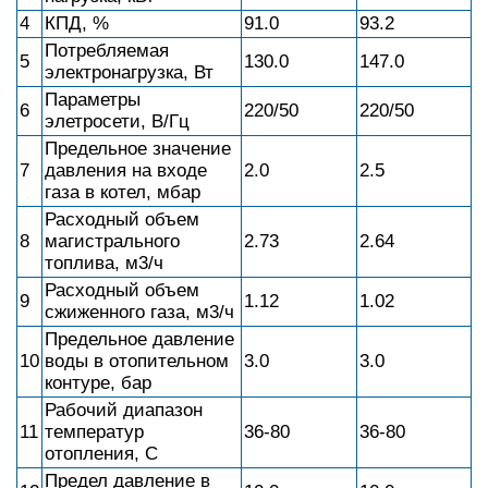
4
КПД, %
91.0
93.2
Потребляемая
5
130.0
147.0
электронагрузка, Вт
Параметры
6
220/50
220/50
элетросети, В/Гц
Предельное значение
7
давления на входе
2.0
2.5
газа в котел, мбар
Расходный объем
8
магистрального
2.73
2.64
топлива, м3/ч
Расходный объем
9
1.12
1.02
сжиженного газа, м3/ч
Предельное давление
10
воды в отопительном
3.0
3.0
контуре, бар
Рабочий диапазон
11
температур
36-80
36-80
отопления, С
Предел давление в