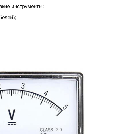
акие инструменты:
белей);