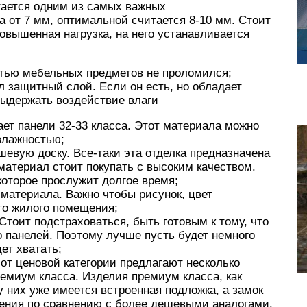
тается одним из самых важных
 от 7 мм, оптимальной считается 8-10 мм. Стоит
повышенная нагрузка, на него устанавливается
тью мебельных предметов не проломился;
л защитный слой. Если он есть, но обладает
выдержать воздействие влаги
ет панели 32-33 класса. Этот материала можно
влажностью;
шевую доску. Все-таки эта отделка предназначена
материал стоит покупать с высоким качеством.
которое прослужит долгое время;
 материала. Важно чтобы рисунок, цвет
го жилого помещения;
Стоит подстраховаться, быть готовым к тому, что
о панелей. Поэтому лучше пусть будет немного
ет хватать;
от ценовой категории предлагают несколько
ремиум класса. Изделия премиум класса, как
у них уже имеется встроенная подложка, а замок
ения по сравнению с более дешевыми аналогами.