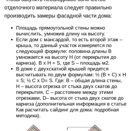
отделочного материала следует правильно
производить замеры фасадной части дома:
Площадь прямоугольной стены можно
вычислить, умножив длину на высоту.
Если дом с мансардой, то есть второй этаж –
крыша, то данный участок измеряется по
следующей формуле: половина длины В
умножается на высоту Н (от перекрытия до
карниза). В х Н = S, где S – площадь м2.
В доме с двухскатной крышей придется
высчитывать по двум формулам: ½ (В + С) х Н
= S; ½ С х D= S. Где: В – общая длина стены,
Н – высота отрезка от стыка двух скатов до
перекрытия, С – расстояние между этими
отрезками, D– высота от стыка двух скатов до
карниза (дополнительная информация в статье
Как расчитать сайдинг для дома: подробная
методика).