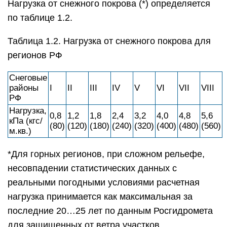
Нагрузка от снежного покрова (*) определяется
по таблице 1.2.
Таблица 1.2. Нагрузка от снежного покрова для
регионов РФ
Снеговые
районы
I
II
III
IV
V
VI
VII
VIII
РФ
Нагрузка,
0,8
1,2
1,8
2,4
3,2
4,0
4,8
5,6
кПа (кгс/
(80)
(120)
(180)
(240)
(320)
(400)
(480)
(560)
м.кв.)
*Для горных регионов, при сложном рельефе,
несовпадении статистических данных с
реальными погодными условиями расчетная
нагрузка принимается как максимальная за
последние 20…25 лет по данным Росгидромета
для защищенных от ветра участков.