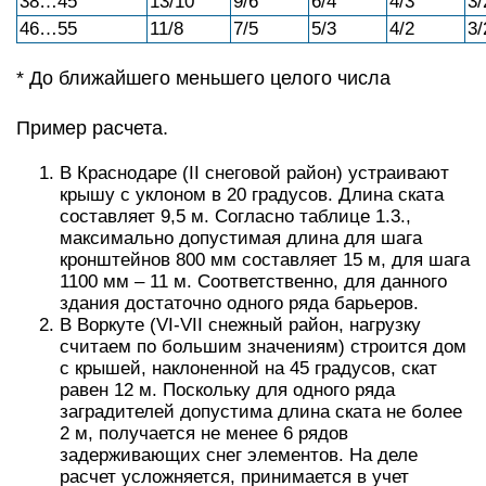
38…45
13/10
9/6
6/4
4/3
3/
46…55
11/8
7/5
5/3
4/2
3/
* До ближайшего меньшего целого числа
Пример расчета.
В Краснодаре (II снеговой район) устраивают
крышу с уклоном в 20 градусов. Длина ската
составляет 9,5 м. Согласно таблице 1.3.,
максимально допустимая длина для шага
кронштейнов 800 мм составляет 15 м, для шага
1100 мм – 11 м. Соответственно, для данного
здания достаточно одного ряда барьеров.
В Воркуте (VI-VII снежный район, нагрузку
считаем по большим значениям) строится дом
с крышей, наклоненной на 45 градусов, скат
равен 12 м. Поскольку для одного ряда
заградителей допустима длина ската не более
2 м, получается не менее 6 рядов
задерживающих снег элементов. На деле
расчет усложняется, принимается в учет