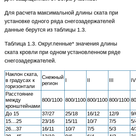
Для расчета максимальной длины ската при
установке одного ряда снегозадержателей
данные берутся из таблицы 1.3.
Таблица 1.3. Округленные* значения длины
ската кровли при одном установленном ряде
снегозадержателей.
Наклон ската,
Снежный
в градусах к
I
II
III
IV
регион
горизонтали
Расстояние
между
800/1100
800/1100
800/1100
800/1100
80
кронштейнами
До 15
37/27
25/18
16/12
12/9
9/
15…25
23/16
15/11
10/7
7/5
5/
26…37
16/11
10/7
7/5
5/3
4/