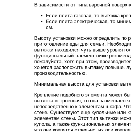
В зависимости от типа варочной поверхн
Если плита газовая, то вытяжка кре
Если плита электрическая, то мини
см.
Высоту установки можно определить по р
приготовление еды для семьи. Необходи
вытяжки находился чуть выше уровня гол
функциональный элемент ниже рекомендуе
пожалуйста, хотя при этом, производите
хочется расположить вытяжку повыше, л
производительностью.
Минимальная высота для установки вытяж
Крепление подобного элемента может бы
вытяжка встроенная, то она размещается
непосредственно к элементам шкафа. Что
стене. Существуют еще купольные или ка
элементам стены. Этот тип вытяжки може
купола, а также функциональных элементо
что они крепятся отдельно, их оси крепл