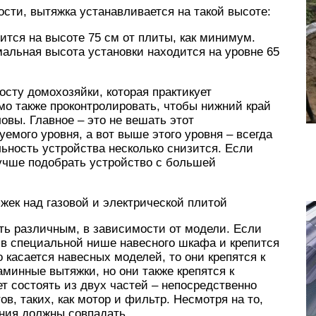
ости, вытяжка устанавливается на такой высоте:
пится на высоте 75 см от плиты, как минимум.
мальная высота установки находится на уровне 65
осту домохозяйки, которая практикует
мо также проконтролировать, чтобы нижний край
овы. Главное – это не вешать этот
мого уровня, а вот выше этого уровня – всегда
льность устройства несколько снизится. Если
учше подобрать устройство с большей
ек над газовой и электрической плитой
ть различным, в зависимости от модели. Если
 в специальной нише навесного шкафа и крепится
 касается навесных моделей, то они крепятся к
минные вытяжки, но они также крепятся к
т состоять из двух частей – непосредственно
в, таких, как мотор и фильтр. Несмотря на то,
ения должны совпадать.