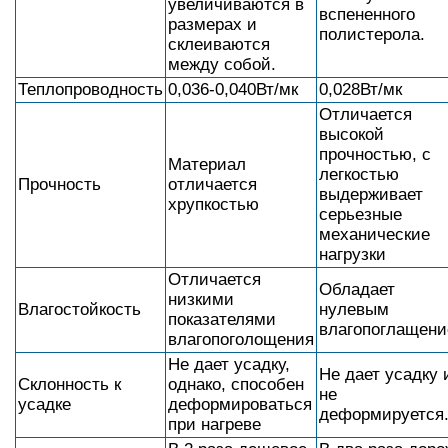
увеличиваются в
вспененного
размерах и
полистерола.
склеиваются
между собой.
Теплопроводность
0,036-0,040Вт/мк
0,028Вт/мк
Отличается
высокой
прочностью, с
Материал
легкостью
Прочность
отличается
выдерживает
хрупкостью
серьезные
механические
нагрузки
Отличается
Обладает
низкими
Влагостойкость
нулевым
показателями
влагопоглащен
влагопоголощения
Не дает усадку,
Не дает усадку 
Склонность к
однако, способен
не
усадке
деформироваться
деформируется
при нагреве