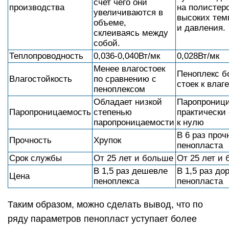
счет чего они
производства
на полистер
увеличиваются в
высоких тем
объеме,
и давления.
склеиваясь между
собой.
Теплопроводность
0,036-0,040Вт/мк
0,028Вт/мк
Менее влагостоек
Пеноплекс б
Влагостойкость
по сравнению с
стоек к влаге
пеноплексом
Обладает низкой
Паропрониц
Паропроницаемость
степенью
практически
паропроницаемости
к нулю
В 6 раз проч
Прочность
Хрупок
пенопласта
Срок службы
От 25 лет и больше
От 25 лет и
В 1,5 раз дешевле
В 1,5 раз до
Цена
пеноплекса
пенопласта
Таким образом, можно сделать вывод, что по
ряду параметров пенопласт уступает более