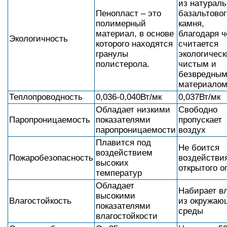
из натураль
Пенопласт – это
базальтовог
полимерный
камня,
материал, в основе
благодаря 
Экологичность
которого находятся
считается
гранулы
экологическ
полистерола.
чистым и
безвредны
материалом
Теплопроводность
0,036-0,040Вт/мк
0,037Вт/мк
Обладает низкими
Свободно
Паропроницаемость
показателями
пропускает
паропроницаемости
воздух
Плавится под
Не боится
воздействием
Пожаробезопасность
воздействи
высоких
открытого о
температур
Обладает
Набирает в
высокими
Влагостойкость
из окружаю
показателями
среды
влагостойкости