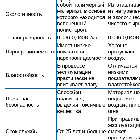
собой полимерный
Изготавлива
материал, в основе
из натураль
Экологичность
которого находится
и экологичес
вспененный
чистого сырь
полистерол.
Теплопроводность
0,036-0,040Вт/мк
0,036-0,040В
Имеет низкие
Хорошо
Паропроницаемость
показатели
пропускает
паропроницаемости
воздух
В процессе
Отличается
эксплуатации
низкими
Влагостойкость
практически не
показателям
впитывает влагу
влагостойко
Способен
Материал не
Пожарная
плавиться,
подвержен
безопасность
выделяя токсичные
воздействи
вещества
огня
При правиль
эксплуатаци
Срок службы
От 25 лет и больше
сможет
прослужить 