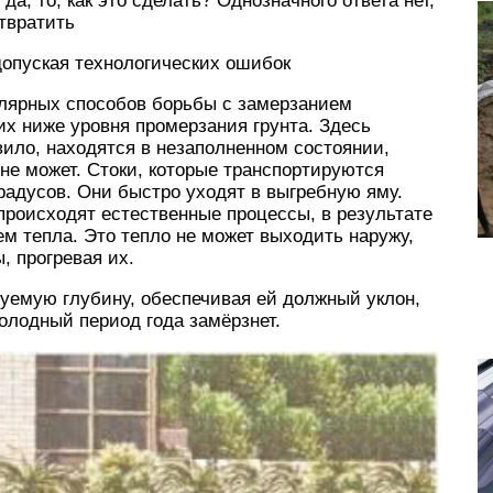
а, то, как это сделать? Однозначного ответа нет,
отвратить
допуская технологических ошибок
лярных способов борьбы с замерзанием
их ниже уровня промерзания грунта. Здесь
авило, находятся в незаполненном состоянии,
 не может. Стоки, которые транспортируются
радусов. Они быстро уходят в выгребную яму.
происходят естественные процессы, в результате
м тепла. Это тепло не может выходить наружу,
, прогревая их.
уемую глубину, обеспечивая ей должный уклон,
холодный период года замёрзнет.