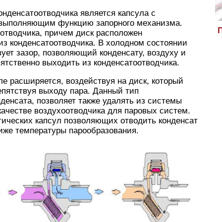
онденсатоотводчика является капсула с
 выполняющим функцию запорного механизма.
П
оотводчика, причем диск расположен
из конденсатоотводчика. В холодном состоянии
ует зазор, позволяющий конденсату, воздуху и
ятственно выходить из конденсатоотводчика.
ле расширяется, воздействуя на диск, который
епятствуя выходу пара. Данный тип
денсата, позволяет также удалять из системы
 качестве воздухоотводчика для паровых систем.
ических капсул позволяющих отводить конденсат
 ниже температуры парообразования.