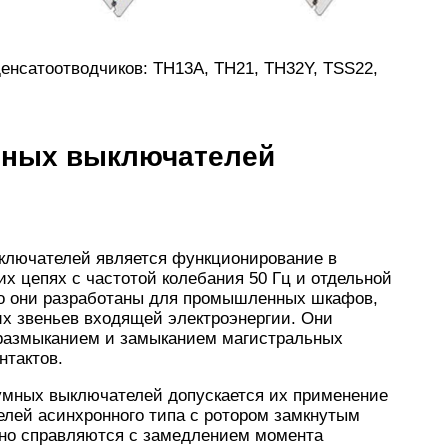
енсатоотводчиков: TH13A, TH21, TH32Y, TSS22,
мных выключателей
ключателей является функционирование в
х цепях с частотой колебания 50 Гц и отдельной
го они разработаны для промышленных шкафов,
их звеньев входящей электроэнергии. Они
 размыканием и замыканием магистральных
нтактов.
уумных выключателей допускается их применение
елей асинхронного типа с ротором замкнутым
асно справляются с замедлением момента