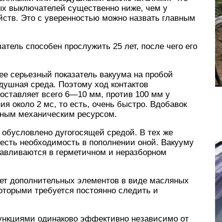
ых выключателей существенно ниже, чем у
ств. Это с уверенностью можно назвать главным
тель способен прослужить 25 лет, после чего его
ее серьезный показатель вакуума на пробой
душная среда. Поэтому ход контактов
оставляет всего 6—10 мм, против 100 мм у
я около 2 мс, то есть, очень быстро. Вдобавок
ьным механическим ресурсом.
 обусловлено дугогосящей средой. В тех же
сть необходимость в пополнении оной. Вакууму
тавливаются в герметичном и неразборном
Нет дополнительных элементов в виде масляных
которыми требуется постоянно следить и
ункциями одинаково эффективно независимо от