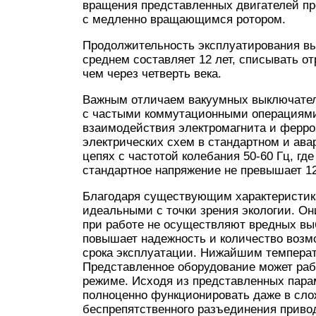
вращения представленных двигателей п
с медленно вращающимся ротором.
Продолжительность эксплуатирования вы
среднем составляет 12 лет, списывать о
чем через четверть века.
Важным отличаем вакуумных выключател
с частыми коммутационными операциями
взаимодействия электромагнита и ферр
электрических схем в стандартном и ав
цепях с частотой колебания 50-60 Гц, гд
стандартное напряжение не превышает 12
Благодаря существующим характеристик
идеальными с точки зрения экологии. О
при работе не осуществляют вредных вы
повышает надежность и количество возм
срока эксплуатации. Нижайшим температ
Представленное оборудование может рабо
режиме. Исходя из представленных пара
полноценно функционировать даже в сло
беспрепятственного разъединения приво