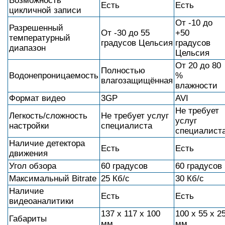
Возможность
Есть
Есть
цикличной записи
От -10 до
Разрешенный
От -30 до 55
+50
температурный
градусов Цельсия
градусов
диапазон
Цельсия
От 20 до 80
Полностью
Водонепроницаемость
%
влагозащищённая
влажности
Формат видео
3GP
AVI
Не требует
Легкость/сложность
Не требует услуг
услуг
настройки
специалиста
специалист
Наличие детектора
Есть
Есть
движения
Угол обзора
60 градусов
60 градусов
Максимальный Bitrate
25 Кб/с
30 Кб/с
Наличие
Есть
Есть
видеоаналитики
137 x 117 x 100
100 x 55 x 2
Габариты
мм
мм