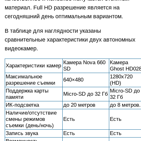
материал. Full HD разрешение является на
сегодняшний день оптимальным вариантом.
В таблице для наглядности указаны
сравнительные характеристики двух автономных
видеокамер.
Камера Nova 660
Камера
Характеристики камер
SD
Ghost HD02
Максимальное
1280х720
640×480
разрешение съемки
(HD)
Поддержка карты
Micro-SD до
Micro-SD до 32 Гб
памяти
32 Гб
ИК-подсветка
до 20 метров
до 8 метров.
Наличие/отсутствие
смены режимов
Есть
Есть
съемки (день/ночь)
Запись звука
Есть
Есть