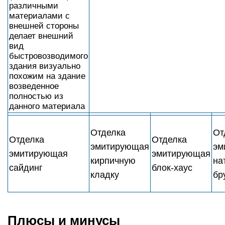
различными
материалами с
внешней стороны
делает внешний
вид
быстровозводимого
здания визуально
похожим на здание
возведенное
полностью из
данного материала
Отделка
От
Отделка
Отделка
эмитирующая
эм
эмитирующая
эмитирующая
кирпичную
на
сайдинг
блок-хаус
кладку
бр
Плюсы и минусы