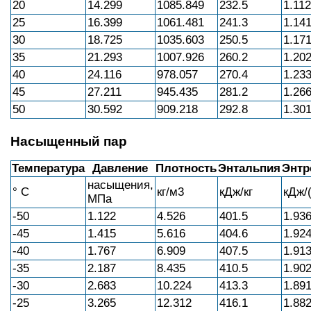
20
14.299
1085.849
232.5
1.112
25
16.399
1061.481
241.3
1.14
30
18.725
1035.603
250.5
1.17
35
21.293
1007.926
260.2
1.20
40
24.116
978.057
270.4
1.23
45
27.211
945.435
281.2
1.26
50
30.592
909.218
292.8
1.30
Насыщенный пар
Температура
Давление
Плотность
Энтальпия
Энтр
насыщения,
° С
кг/м3
кДж/кг
кДж/(
МПа
-50
1.122
4.526
401.5
1.93
-45
1.415
5.616
404.6
1.92
-40
1.767
6.909
407.5
1.91
-35
2.187
8.435
410.5
1.90
-30
2.683
10.224
413.3
1.89
-25
3.265
12.312
416.1
1.88