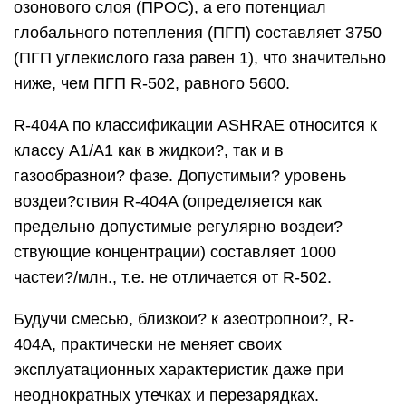
озонового слоя (ПРОС), а его потенциал
глобального потепления (ПГП) составляет 3750
(ПГП углекислого газа равен 1), что значительно
ниже, чем ПГП R-502, равного 5600.
R-404A по классификации ASHRAE относится к
классу А1/А1 как в жидкои?, так и в
газообразнои? фазе. Допустимыи? уровень
воздеи?ствия R-404A (определяется как
предельно допустимые регулярно воздеи?
ствующие концентрации) составляет 1000
частеи?/млн., т.е. не отличается от R-502.
Будучи смесью, близкои? к азеотропнои?, R-
404A, практически не меняет своих
эксплуатационных характеристик даже при
неоднократных утечках и перезарядках.