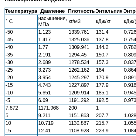
Температура
Давление
Плотность
Энтальпия
Энтр
насыщения,
° С
кг/м3
кДж/кг
кДж/(
МПа
-50
1.123
1339.761
131.4
0.72
-45
1.417
1325.036
137.8
0.75
-40
1.77
1309.941
144.2
0.78
-35
2.191
1294.45
150.7
0.80
-30
2.689
1278.534
157.3
0.83
-25
3.273
1262.162
164
0.86
-20
3.954
1245.297
170.9
0.89
-15
4.743
1227.897
177.9
0.91
-10
5.651
1209.914
185.1
0.94
-5
6.69
1191.292
192.5
0.97
7.872
1171.968
200
1
5
9.211
1151.863
207.7
1.02
10
10.719
1130.887
215.7
1.05
15
12.41
1108.928
223.9
1.08