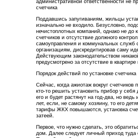
административной ответственности не пр
счетчика
Поддавшись запугиваниям, жильцы устан
изначально не входило. Безусловно, под
нечистоплотных компаний, однако не до 
счетчиков и отсутствие должного контро
самоуправления и коммунальных служб с
организациям, дискредитировав саму иде
Действующим законодательством никакой
предусмотрено за отсутствие в квартире 
Порядок действий по установке счетчика 
Сейчас, когда ажиотаж вокруг счетчиков 
кто-то решить установить прибор у себя 
его и будет растянут на год-два, но ведь
лет, если, не самому хозяину, то его дет
тарифы ЖКХ повышаются, установка счет
затеей.
Первое, что нужно сделать, это обрати
дом. Далее следует личный приход туда 