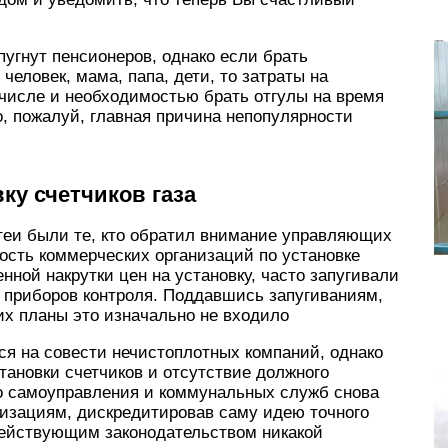
угнут пенсионеров, однако если брать
еловек, мама, папа, дети, то затраты на
 числе и необходимостью брать отгулы на время
, пожалуй, главная причина непопулярности
ку счетчиков газа
теи были те, кто обратил внимание управляющих
ость коммерческих организаций по установке
нной накрутки цен на установку, часто запугивали
 приборов контроля. Поддавшись запугиваниям,
их планы это изначально не входило
ся на совести нечистоплотных компаний, однако
тановки счетчиков и отсутствие должного
го самоуправления и коммунальных служб снова
низациям, дискредитировав саму идею точного
 Действующим законодательством никакой