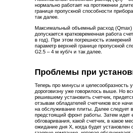
нормально работает на протяжении длите
границе пропускной способности прибора: 
так далее.
Максимальный объемный расход (Qmax) –
допускается кратковременная работа счетч
в год). При этом погрешность измерений
параметр верхней границе пропускной спо
G2.5 – 4 м куб/ч и так далее.
Проблемы при установк
Теперь про минусы и целесообразность ус
дороговизну уже говорилось выше. Но все
решившему установить счетчик, придется
отзывам обладателей счетчиков все начин
на обслуживание плиты. Далее следует 
предстоящий фронт работы. Затем идет е
обговаривания, какой счетчик, в какое ме
ожидание дня Х, когда будет установлен 
газовую компанию, которая обслуживает 