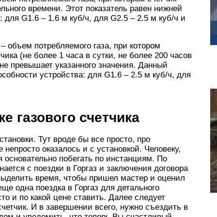
льного времени. Этот показатель равен нижней
для G1.6 – 1.6 м куб/ч, для G2.5 – 2.5 м куб/ч и
 объем потребляемого газа, при котором
ика (не более 1 часа в сутки, не более 200 часов
 не превышает указанного значения. Данный
собности устройства: для G1.6 – 2.5 м куб/ч, для
е газового счетчика
тановки. Тут вроде бы все просто, про
 непросто оказалось и с установкой. Человеку,
 основательно побегать по инстанциям. По
ается с поездки в Горгаз и заключения договора
выделить время, чтобы пришел мастер и оценил
ще одна поездка в Горгаз для детального
сто и по какой цене ставить. Далее следует
счетчик. И в завершении всего, нужно съездить в
дом и уведомить, что теперь Вы счастливый