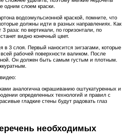
ие сложнее удалить, поэтому мелкие недочеты
ще одним слоем краски.
артона водоэмульсионной краской, помните, что
 которые должны идти в разных направлениях. Как
 3 раза: по вертикали, по горизонтали, по
станет видно конечный цвет.
я в 3 слоя. Первый наносится зигзагами, которые
 всей рабочей поверхности валиком. После
вной. Он должен быть самым густым и плотным.
ккуратным.
видео:
руками аналогична окрашиванию оштукатуренных и
юдении определенных технологий и правил с
Красивые гладкие стены будут радовать глаз
перечень необходимых