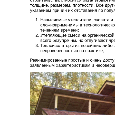
строительства относится базальтовая ил
толщине, размерам, плотности. Все друг
указанием причин их отставания по попу
Напыляемые утеплители, эковата и 
сложноприменимы в технологическом
течением времени;
Утепляющие смеси на органической,
всего безупречны, но отпугивают чр
Теплоизоляторы из новейших либо 
непроверенностью на практике;
Реанимированные простые и очень досту
заявленным характеристикам и несоверш