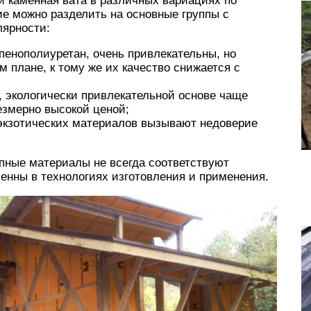
и каменная вата в различных вариациях по
ие можно разделить на основные группы с
лярности:
пенополиуретан, очень привлекательны, но
 плане, к тому же их качество снижается с
 экологически привлекательной основе чаще
езмерно высокой ценой;
экзотических материалов вызывают недоверие
пные материалы не всегда соответствуют
енны в технологиях изготовления и применения.