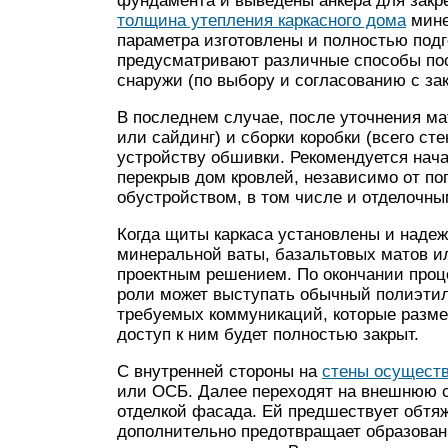
фундамента и выведены анкера для закр
толщина утепления каркасного дома
мине
параметра изготовлены и полностью под
предусматривают различные способы пос
снаружи (по выбору и согласованию с зак
В последнем случае, после уточнения ма
или сайдинг) и сборки коробки (всего ст
устройству обшивки. Рекомендуется нача
перекрыв дом кровлей, независимо от по
обустройством, в том числе и отделочн
Когда щиты каркаса установлены и надеж
минеральной ваты, базальтовых матов ил
проектным решением. По окончании проце
роли может выступать обычный полиэтил
требуемых коммуникаций, которые разме
доступ к ним будет полностью закрыт.
С внутренней стороны на
стены осуществ
или ОСБ. Далее переходят на внешнюю с
отделкой фасада. Ей предшествует обтяж
дополнительно предотвращает образовани