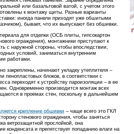
епления стеновых панелей. Заранее определена
ральной или базальтовой ватой, с учетом этого
готовлены к монтажу щиты. Разные варианты
тавки: иногда панели приходят уже обшитыми
азчиком), бывает, что их выпускают без обшивки.
П
териала для отделки (ОСБ плиты, гипсокартон
енового ограждения), монтажники приступают к
ть с наружной стороны, чтобы впоследствии,
годных условий, заниматься внутренним
ыми работами.
но закреплены, начинают укладку утеплителя –
и пенопластовых блоков, в соответствии с
сса переходят к устройству пароизоляции – в ее
ен. Одновременно производится монтаж всех
щаются в проемах стен, поскольку в дальнейшем
ляется крепление обшивки
– чаще всего это ГКЛ
торону стенового ограждения, чтобы заняться
ка ветрозащитной прослойкой, она
е конденсата и препятствует попаданию влаги на