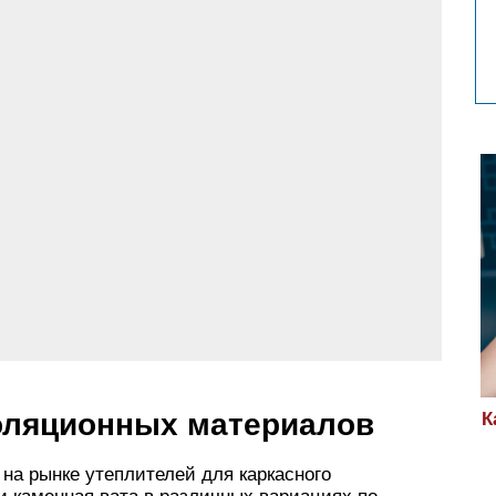
оляционных материалов
К
на рынке утеплителей для каркасного