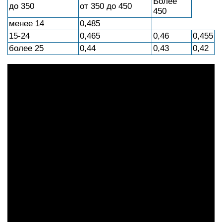
Более
до 350
от 350 до 450
450
менее 14
0,485
15-24
0,465
0,46
0,455
более 25
0,44
0,43
0,42