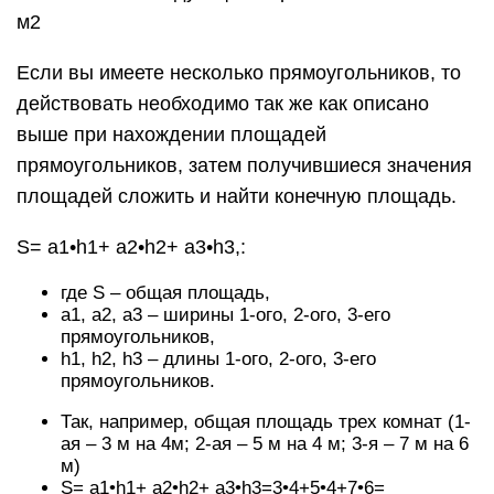
м2
Если вы имеете несколько прямоугольников, то
действовать необходимо так же как описано
выше при нахождении площадей
прямоугольников, затем получившиеся значения
площадей сложить и найти конечную площадь.
S= a1•h1+ a2•h2+ a3•h3,:
где S – общая площадь,
a1, a2, a3 – ширины 1-ого, 2-ого, 3-его
прямоугольников,
h1, h2, h3 – длины 1-ого, 2-ого, 3-его
прямоугольников.
Так, например, общая площадь трех комнат (1-
ая – 3 м на 4м; 2-ая – 5 м на 4 м; 3-я – 7 м на 6
м)
S= a1•h1+ a2•h2+ a3•h3=3•4+5•4+7•6=