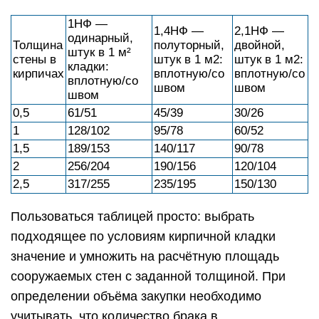
1НФ —
1,4НФ —
2,1НФ —
одинарный,
Толщина
полуторный,
двойной,
штук в 1 м²
стены в
штук в 1 м2:
штук в 1 м2:
кладки:
кирпичах
вплотную/со
вплотную/со
вплотную/со
швом
швом
швом
0,5
61/51
45/39
30/26
1
128/102
95/78
60/52
1,5
189/153
140/117
90/78
2
256/204
190/156
120/104
2,5
317/255
235/195
150/130
Пользоваться таблицей просто: выбрать
подходящее по условиям кирпичной кладки
значение и умножить на расчётную площадь
сооружаемых стен с заданной толщиной. При
определении объёма закупки необходимо
учитывать, что количество брака в