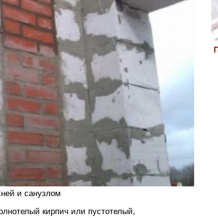
П
хней и санузлом
олнотелый кирпич или пустотелый,