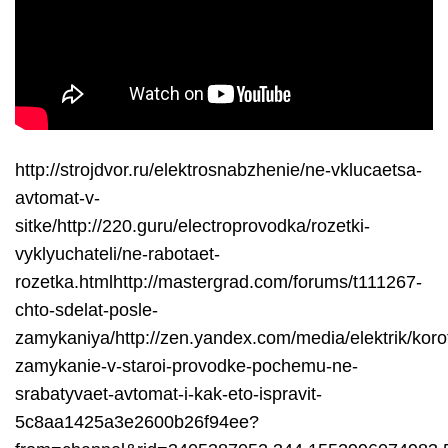
http://strojdvor.ru/elektrosnabzhenie/ne-vklucaetsa-
avtomat-v-
sitke/http://220.guru/electroprovodka/rozetki-
vyklyuchateli/ne-rabotaet-
rozetka.htmlhttp://mastergrad.com/forums/t111267-
chto-sdelat-posle-
zamykaniya/http://zen.yandex.com/media/elektrik/koro
zamykanie-v-staroi-provodke-pochemu-ne-
srabatyvaet-avtomat-i-kak-eto-ispravit-
5c8aa1425a3e2600b26f94ee?