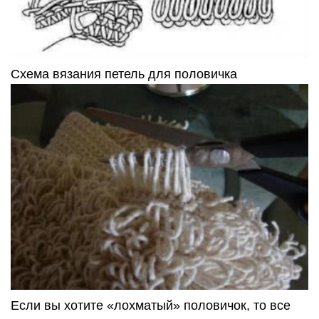
Схема вязания петель для половичка
Если вы хотите «лохматый» половичок, то все