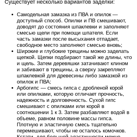
Существует несколько вариантов заделки:
Самодельная замазка из ПВА и опилок —
доступный способ. Опилки и ПВ смешивают,
доводят до состояния шпаклевки и заполняют
смесью щели при помощи шпателя. Если
часть замазки после высыхания отпадает,
свободное место заполняют смесью вновь;
Широкие и глубокие трещины можно заделать
щепкой. Щепки подбирают такой же длины, что
и щель. Затем деревяшки затачивают клином
и забивают в трещины, а сверху закрепляют
шпаклевкой для древесины либо замазкой из
опилок и ПВА;
Арбогипс — смесь гипса с дробленой корой
или опилками, которую отличает прочность,
надежность и долговечность. Сухой гипс
смешивают с опилками или корой в
соотношении 1 к 3. Затем разбавляют водой в
объеме, равном половине массы гипса.
Плотную и эластичную смесь тщательно
перемешивают, чтобы не осталось комочков.
Кстати, для большей эластичности можно