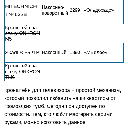
HITECHNICH
Наклонно-
2299
«Эльдорадо»
поворотный
TN4622B
Кронштейн на
стену ONKRON
M5
Skadi S-5521B
Наклонный
1890
«МВидео»
Кронштейн на
стену ONKRON
TM6
Кронштейн для телевизора − простой механизм,
который позволил избавить наши квартиры от
громоздких тумб. Сегодня он доступен по
стоимости. Тем, кто любит мастерить своими
руками, можно изготовить данное