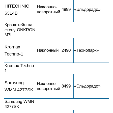
HITECHNIC
Наклонно-
4999
«Эльдорадо»
поворотный
6314B
Кронштейн на
стену ONKRON
M7L
Kromax
Наклонный
2490
«Технопарк»
Techno-1
Kromax Techno-
1
Samsung
Наклонно-
8499
«Эльдорадо»
поворотный
WMN 4277SK
Samsung WMN
4277SK