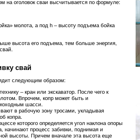
ом на оголовок сваи высчитывается по формуле:
йка» молота, а под h – высоту подъема бойка
ыше высота его подъема, тем больше энергия,
свай.
ивку свай
лядит следующим образом:
ехнику – кран или экскаватор. После чего к
олотом. Впрочем, копр может быть и
амоходным шасси.
ивают в рабочую зону тросами, укладывая
об копра.
цессе которого определяется угол наклона опоры
а, начинают процесс забивки, поднимая и
ной высоты. Причем вначале эта высота еще