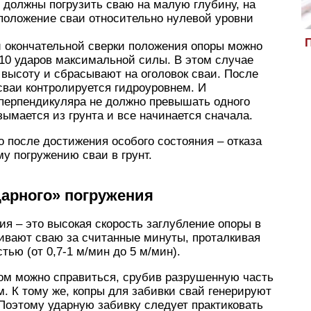
 должны погрузить сваю на малую глубину, на
положение сваи относительно нулевой уровни
П
и окончательной сверки положения опоры можно
 10 ударов максимальной силы. В этом случае
высоту и сбрасывают на оголовок сваи. После
сваи контролируется гидроуровнем. И
перпендикуляра не должно превышать одного
зымается из грунта и все начинается сначала.
о после достижения особого состояния – отказа
у погружению сваи в грунт.
дарного» погружения
ия – это высокая скорость заглубление опоры в
ивают сваю за считанные минуты, проталкивая
тью (от 0,7-1 м/мин до 5 м/мин).
ом можно справиться, срубив разрушенную часть
м. К тому же, копры для забивки свай генерируют
Поэтому ударную забивку следует практиковать