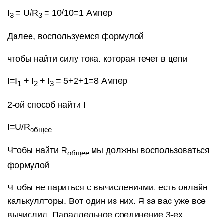
I
= U/R
= 10/10=1 Ампер
3
3
Далее, воспользуемся формулой
чтобы найти силу тока, которая течет в цепи
I=I
+ I
+ I
= 5+2+1=8 Ампер
1
2
3
2-ой способ найти I
I=U/R
общее
Чтобы найти R
мы должны воспользоваться
общее
формулой
Чтобы не париться с вычислениями, есть онлайн
калькуляторы. Вот один из них. Я за вас уже все
вычислил. Параллельное соединение 3-ех