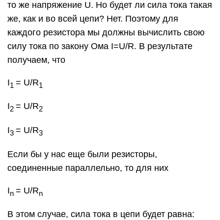
то же напряжение U. Но будет ли сила тока такая
же, как и во всей цепи? Нет. Поэтому для
каждого резистора мы должны вычислить свою
силу тока по закону Ома I=U/R. В результате
получаем, что
I
= U/R
1
1
I
= U/R
2
2
I
= U/R
3
3
Если бы у нас еще были резисторы,
соединенные параллельно, то для них
I
= U/R
n
n
В этом случае, сила тока в цепи будет равна: