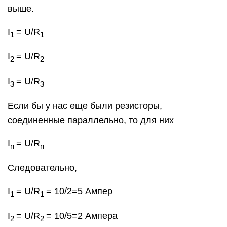
выше.
I
= U/R
1
1
I
= U/R
2
2
I
= U/R
3
3
Если бы у нас еще были резисторы,
соединенные параллельно, то для них
I
= U/R
n
n
Следовательно,
I
= U/R
= 10/2=5 Ампер
1
1
I
= U/R
= 10/5=2 Ампера
2
2