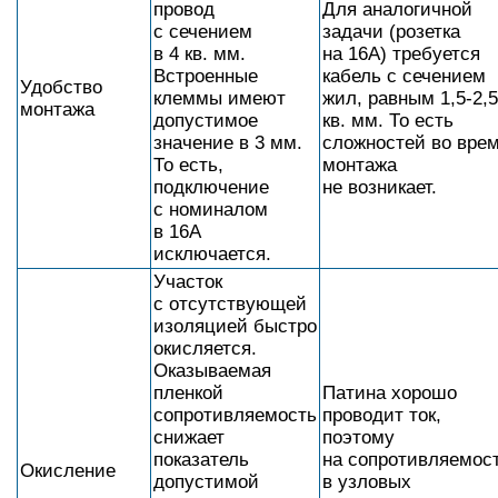
провод
Для аналогичной
с сечением
задачи (розетка
в 4 кв. мм.
на 16А) требуется
Встроенные
кабель с сечением
Удобство
клеммы имеют
жил, равным 1,5-2,5
монтажа
допустимое
кв. мм. То есть
значение в 3 мм.
сложностей во вре
То есть,
монтажа
подключение
не возникает.
с номиналом
в 16А
исключается.
Участок
с отсутствующей
изоляцией быстро
окисляется.
Оказываемая
пленкой
Патина хорошо
сопротивляемость
проводит ток,
снижает
поэтому
показатель
на сопротивляемос
Окисление
допустимой
в узловых