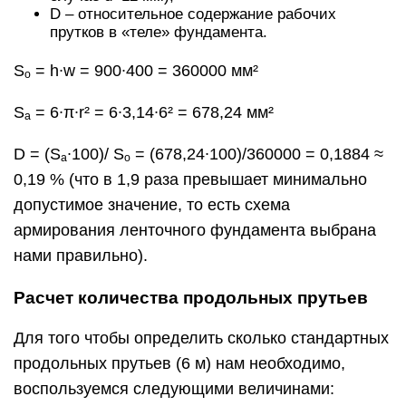
D – относительное содержание рабочих
прутков в «теле» фундамента.
Sₒ = h∙w = 900∙400 = 360000 мм²
Sₐ = 6∙π∙r² = 6∙3,14∙6² = 678,24 мм²
D = (Sₐ∙100)/ Sₒ = (678,24∙100)/360000 = 0,1884 ≈
0,19 % (что в 1,9 раза превышает минимально
допустимое значение, то есть схема
армирования ленточного фундамента выбрана
нами правильно).
Расчет количества продольных прутьев
Для того чтобы определить сколько стандартных
продольных прутьев (6 м) нам необходимо,
воспользуемся следующими величинами: