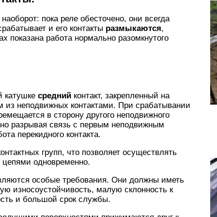
наоборот: пока реле обесточено, они всегда
срабатывает и его контакты
размыкаются
,
ах показана работа нормально разомкнутого
й катушке
средний
контакт, закрепленный на
м из неподвижных контактами. При срабатывании
еремещается в сторону другого неподвижного
нно разрывая связь с первым неподвижным
бота перекидного контакта.
контактных групп, что позволяет осуществлять
 цепями одновременно.
вляются особые требования. Они должны иметь
ую износоустойчивость, малую склонность к
сть и большой срок службы.