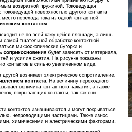
оведущими поверхностями прижимаются друг к
емым возвратной пружиной. Токоведущая
с токоведущей поверхностью другого контакта
а место перехода тока из одной контактной
ическим контактом
.
исходит не по всей кажущейся площади, а лишь
и самой тщательной обработке контактной
ваться микроскопические бугорки и
ь соприкосновения
будет зависеть от материала,
стей и усилия сжатия. На рисунке показаны
го контактов в сильно увеличенном виде.
 в другой возникает электрическое сопротивление,
ивлением контакта
. На величину переходного
зывает величина контактного нажатия, а также
нок, покрывающих контакты, так как они
сти контактов изнашиваются и могут покрываться
ылью, непроводящими частицами. Также износ
кими, химическими и электрическими факторами.