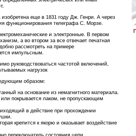
т.
изобретена еще в 1831 году Дж. Генри. А через
ия функционирования телеграфа С. Морзе.
П
лектромеханические и электронные. В первом
анизм, а во втором за все отвечает печатная
удобно рассмотреть на примере
яется импульсным.
имо руководствоваться частотой включений,
ытываемых нагрузок
ледующим образом:
танный на основание из немагнитного материала.
 или покрывается лаком, не пропускающим
риходящий в действие при прохождении
ушки.
торая крепится к якорю и оказывает воздействие
нно переключатель состояния цепи.