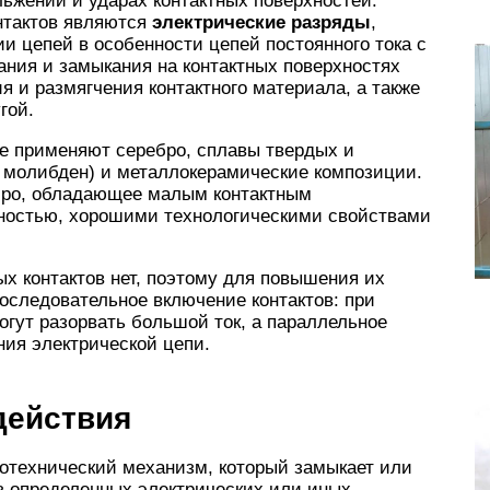
ьжении и ударах контактных поверхностей.
нтактов являются
электрические разряды
,
 цепей в особенности цепей постоянного тока с
ания и замыкания на контактных поверхностях
я и размягчения контактного материала, а также
гой.
ле применяют серебро, сплавы твердых и
, молибден) и металлокерамические композиции.
ро, обладающее малым контактным
дностью, хорошими технологическими свойствами
х контактов нет, поэтому для повышения их
оследовательное включение контактов: при
гут разорвать большой ток, а параллельное
ия электрической цепи.
действия
ротехнический механизм, который замыкает или
з определенных электрических или иных