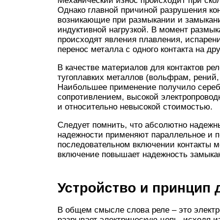
Механический износ происходит при скол
Однако главной причиной разрушения ко
возникающие при размыкании и замыкании
индуктивной нагрузкой. В момент размык
происходят явления плавления, испарени
перенос металла с одного контакта на дру
В качестве материалов для контактов ре
тугоплавких металлов (вольфрам, рений
Наибольшее применение получило сереб
сопротивлением, высокой электропрово
и относительно невысокой стоимостью.
Следует помнить, что абсолютно надежны
надежности применяют параллельное и п
последовательном включении контакты мо
включение повышает надежность замыкан
Устройство и принцип 
В общем смысле слова реле – это элект
разрывает электрическую цепь, исходя и