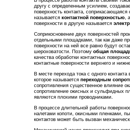
В процессе работы контакты своими ток
другу с определенным усилием, создава
поверхность контакта, соприкасающаяся 
называется
контактной поверхностью
, 
поверхности в другую называется
электр
Соприкосновение двух поверхностей про
отдельными площадками, так как даже пр
поверхности на ней все равно будут оста
шероховатости. Поэтому
общая площад
качества обработки контактных поверхно
контактные поверхности верхнего и нижне
В месте перехода тока с одного контакта
которое называется
переходным сопрот
сопротивления существенное влияние ока
сопротивление окисных и сульфидных пле
являются плохими проводниками.
В процессе длительной работы поверхно
налетами копоти, окисными пленками, п
контактов может быть вызван механичес