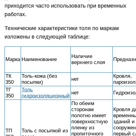
приходится часто использовать при временных
работах.
Технические характеристики толя по маркам
изложены в следующей таблице:
Наличие
Марка
Наименование
Предназн
верхнего слоя
ТК
Толь-кожа (без
Кровля,
нет
350
посыпки)
пароизол
ТГ
Толь
нет
Гидроизо
350
гидроизоляционный
По обеим
сторонам
Кровля д
полотно имеет
временн
поверхностную
зданий и
пленку из
сооружен
ТП
Толь с посыпкой из
пропиточного
первый с