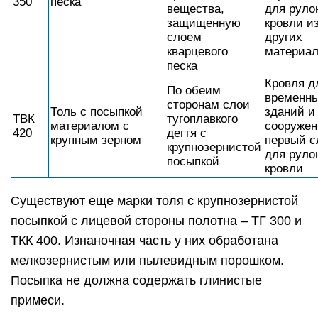
350
песка
вещества,
для руло
защищенную
кровли и
слоем
других
кварцевого
материа
песка
Кровля д
По обеим
временн
сторонам слои
Толь с посыпкой
зданий и
ТВК
тугоплавкого
материалом с
сооружен
420
дегтя с
крупным зерном
первый с
крупнозернистой
для руло
посыпкой
кровли
Существуют еще марки толя с крупнозернистой
посыпкой с лицевой стороны полотна – ТГ 300 и
ТКК 400. Изнаночная часть у них обработана
мелкозернистым или пылевидным порошком.
Посыпка не должна содержать глинистые
примеси.