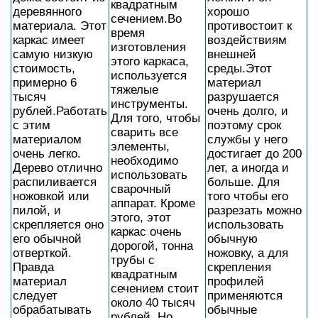
квадратным
деревянного
хорошо
сечением.Во
материала. Этот
противостоит к
время
каркас имеет
воздействиям
изготовления
самую низкую
внешней
этого каркаса,
стоимость,
среды.Этот
используется
примерно 6
материал
тяжелые
тысяч
разрушается
инструменты.
рублей.Работать
очень долго, и
Для того, чтобы
с этим
поэтому срок
сварить все
материалом
службы у него
элементы,
очень легко.
достигает до 200
необходимо
Дерево отлично
лет, а иногда и
использовать
распиливается
больше. Для
сварочный
ножовкой или
того чтобы его
аппарат. Кроме
пилой, и
разрезать можно
этого, этот
скрепляется оно
использовать
каркас очень
его обычной
обычную
дорогой, тонна
отверткой.
ножовку, а для
трубы с
Правда
скрепления
квадратным
материал
профилей
сечением стоит
следует
применяются
около 40 тысяч
обрабатывать
обычные
рублей. Но