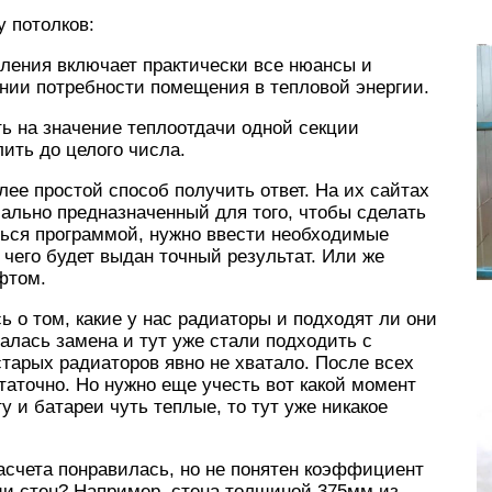
 потолков:
пления включает практически все нюансы и
нии потребности помещения в тепловой энергии.
ь на значение теплоотдачи одной секции
ить до целого числа.
ее простой способ получить ответ. На их сайтах
ально предназначенный для того, чтобы сделать
ься программой, нужно ввести необходимые
 чего будет выдан точный результат. Или же
фтом.
 о том, какие у нас радиаторы и подходят ли они
алась замена и тут уже стали подходить с
старых радиаторов явно не хватало. После всех
таточно. Но нужно еще учесть вот какой момент
 и батареи чуть теплые, то тут уже никакое
асчета понравилась, но не понятен коэффициент
ии стен? Например, стена толщиной 375мм из