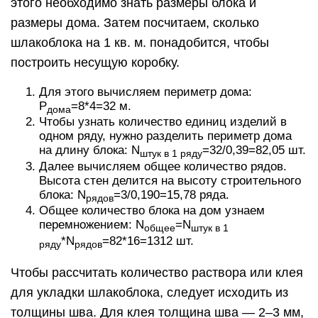
этого необходимо знать размеры блока и
размеры дома. Затем посчитаем, сколько
шлакоблока на 1 кв. м. понадобится, чтобы
построить несущую коробку.
Для этого вычисляем периметр дома:
P
=8*4=32 м.
дома
Чтобы узнать количество единиц изделий в
одном ряду, нужно разделить периметр дома
на длину блока: N
=32/0,39=82,05 шт.
штук в 1 ряду
Далее вычисляем общее количество рядов.
Высота стен делится на высоту строительного
блока: N
=3/0,190=15,78 ряда.
рядов
Общее количество блока на дом узнаем
перемножением: N
=N
общее
штук в 1
*N
=82*16=1312 шт.
ряду
рядов
Чтобы рассчитать количество раствора или клея
для укладки шлакоблока, следует исходить из
толщины шва. Для клея толщина шва — 2–3 мм,