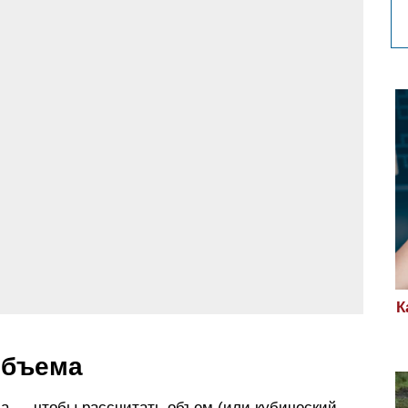
К
объема
а — чтобы рассчитать объем (или кубический