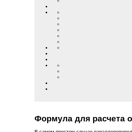
Формула для расчета 
В самом простом случае параллелепипед