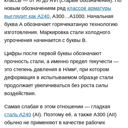
классы — от АI до АVI (старые обозначения). По
новым обозначениям ряд
классов арматуры
выглядит как А240
, А300…А1000. Начальная
буква А обозначает горячекатаную технологию
изготовления. Маркировка стали холодного
упрочнения начинается с буквы В.
Цифры после первой буквы обозначают
прочность стали, а именно предел текучести —
это степень давления в Н/мм², при котором
деформация в испытываемом образце стали
продолжает увеличиваться без роста силы
воздействия.
Самая слабая в этом отношении — гладкая
сталь А240
(AI). Поэтому её, а также А300 (AII)
обычно не применяют в качестве рабочих